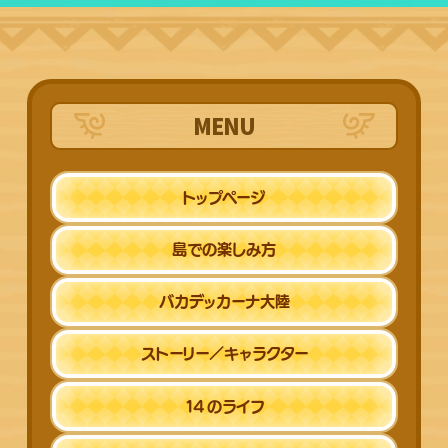
MENU
トップページ
島での楽しみ方
バカデッカーナ
大陸
ストーリー／
キャラクター
14
のライフ