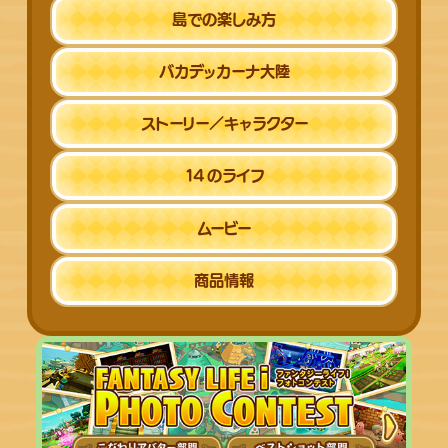
島での楽しみ方
バカデッカーナ
大陸
ストーリー／
キャラクター
14
のライフ
ムービー
商品情報