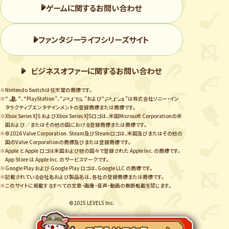
ゲームに関するお問い合わせ
ファンタジーライフシリーズサイト
ビジネスオファーに関するお問い合わせ
※Nintendo Switchは任天堂の商標です。
※“
”、“PlayStation”、“
”および“
”は株式会社ソニー・イン
タラクティブエンタテインメントの登録商標または商標です。
※Xbox Series X|S およびXbox Series X|Sロゴは、米国Microsoft Corporationの米
国および／またはその他の国における登録商標または商標です。
※©2026 Valve Corporation. Steam及びSteamロゴは、米国及びまたはその他の
国のValve Corporationの商標及びまたは登録商標です。
※Apple と Apple ロゴは米国および他の国々で登録された Apple Inc. の商標です。
App Store は Apple Inc. のサービスマークです。
※Google Play および Google Play ロゴは、Google LLC の商標です。
※記載されている会社名および製品名は、各社の登録商標または商標です。
※このサイトに掲載するすべての文章・画像・音声・動画の無断転載を禁じます。
©2025 LEVEL5 Inc.