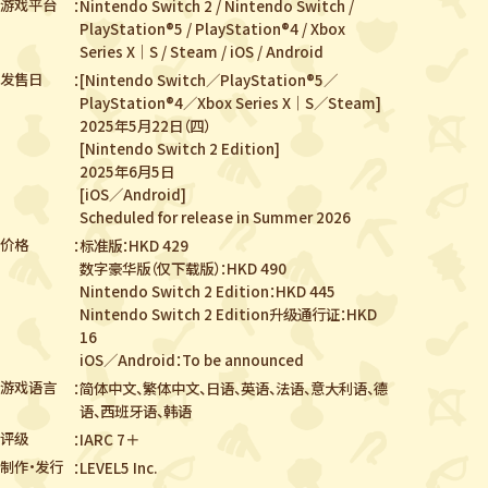
游戏平台
Nintendo Switch 2 / Nintendo Switch /
PlayStation®5 / PlayStation®4 /
Xbox
Series X｜S / Steam / iOS / Android
发售日
[Nintendo Switch／PlayStation®5／
PlayStation®4／Xbox Series X｜S／Steam]
2025年5月22日（四）
[Nintendo Switch 2 Edition]
2025年6月5日
[iOS／Android]
Scheduled for release in Summer 2026
价格
标准版：HKD 429
数字豪华版（仅下载版）：HKD 490
Nintendo Switch 2 Edition：HKD 445
Nintendo Switch 2 Edition升级通行证：HKD
16
iOS／Android：To be announced
游戏语言
简体中文、繁体中文、日语、英语、法语、意大利语、德
语、西班牙语、韩语
评级
IARC 7＋
制作・发行
LEVEL5 Inc.