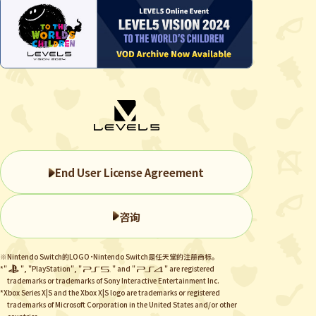
End User License Agreement
咨询
※Nintendo Switch的LOGO・Nintendo Switch是任天堂的注册商标。
*"
", "PlayStation", "
" and "
" are registered
trademarks or trademarks of Sony Interactive Entertainment Inc.
*Xbox Series X|S and the Xbox X|S logo are trademarks or registered
trademarks of Microsoft Corporation in the United States and/or other