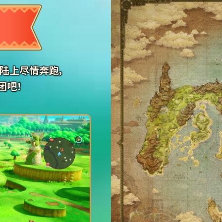
陆上尽情奔跑，
团吧！