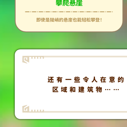
攀爬悬崖
即使是陡峭的悬崖也能轻松攀登！
还有一些令人在意的
区域和建筑物……