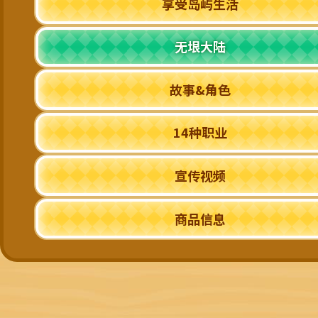
享受岛屿生活
无垠大陆
故事&角色
14种职业
宣传视频
商品信息