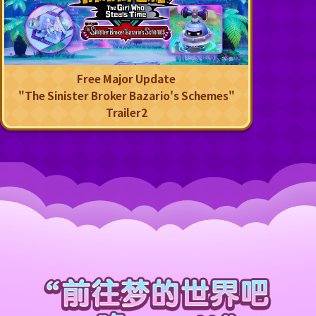
Free Major Update
"The Sinister Broker Bazario's Schemes"
Trailer2