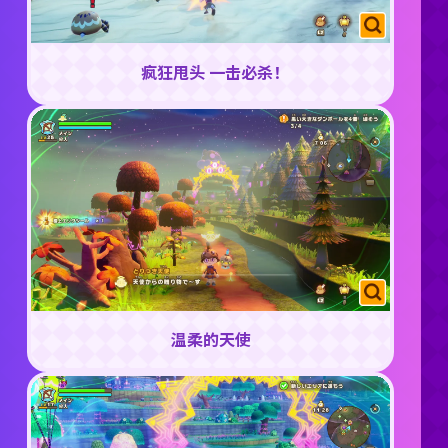
疯狂甩头 一击必杀！
温柔的天使