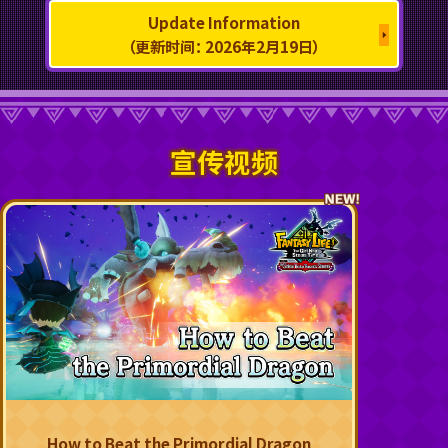
Update Information
（更新时间： 2026年2月19日）
宣
传视频
How to Beat the Primordial Dragon