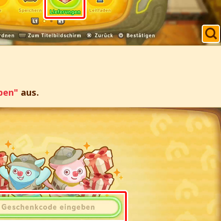
ben"
aus.