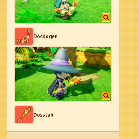
Dösbogen
Dösstab