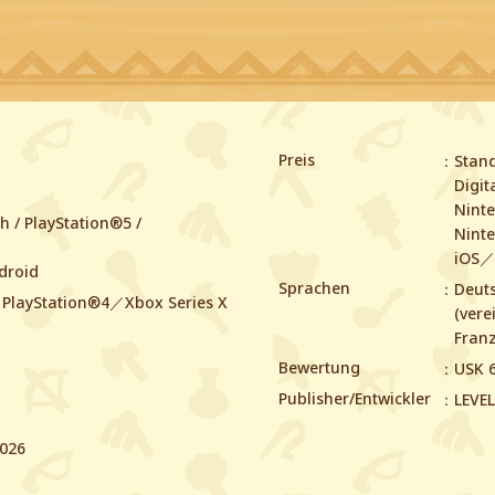
Preis
Stand
Digit
Ninte
h / PlayStation®5 /
Ninte
iOS／
droid
Sprachen
Deuts
PlayStation®4／Xbox Series X
(vere
Franz
Bewertung
USK 
Publisher/Entwickler
LEVEL
2026