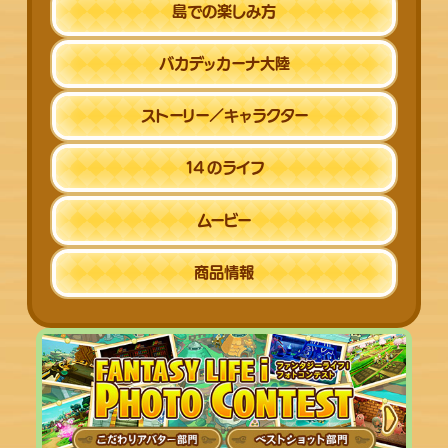
島での楽しみ方
バカデッカーナ
大陸
ストーリー／
キャラクター
14
のライフ
ムービー
商品情報