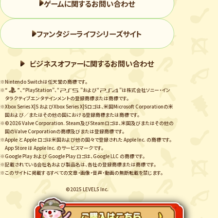
ゲームに関するお問い合わせ
ファンタジーライフシリーズサイト
ビジネスオファーに関するお問い合わせ
※Nintendo Switchは任天堂の商標です。
※“
”、“PlayStation”、“
”および“
”は株式会社ソニー・イン
タラクティブエンタテインメントの登録商標または商標です。
※Xbox Series X|S およびXbox Series X|Sロゴは、米国Microsoft Corporationの米
国および／またはその他の国における登録商標または商標です。
※©2026 Valve Corporation. Steam及びSteamロゴは、米国及びまたはその他の
国のValve Corporationの商標及びまたは登録商標です。
※Apple と Apple ロゴは米国および他の国々で登録された Apple Inc. の商標です。
App Store は Apple Inc. のサービスマークです。
※Google Play および Google Play ロゴは、Google LLC の商標です。
※記載されている会社名および製品名は、各社の登録商標または商標です。
※このサイトに掲載するすべての文章・画像・音声・動画の無断転載を禁じます。
©2025 LEVEL5 Inc.