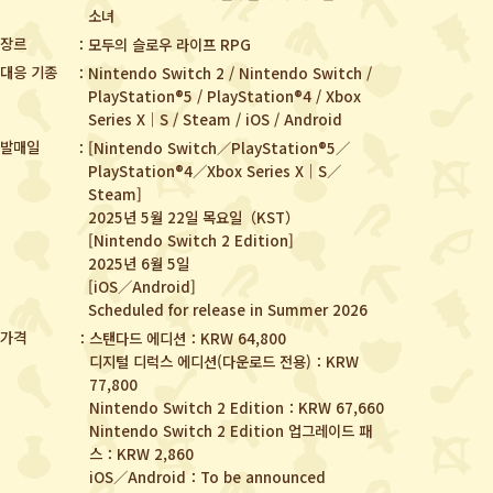
소녀
장르
모두의 슬로우 라이프 RPG
대응 기종
Nintendo Switch 2 / Nintendo Switch /
PlayStation®5 / PlayStation®4 /
Xbox
Series X｜S / Steam / iOS / Android
발매일
[Nintendo Switch／PlayStation®5／
PlayStation®4／Xbox Series X｜S／
Steam]
2025년 5월 22일 목요일（KST）
[Nintendo Switch 2 Edition]
2025년 6월 5일
[iOS／Android]
Scheduled for release in Summer 2026
가격
스탠다드 에디션：KRW 64,800
디지털 디럭스 에디션(다운로드 전용)：KRW
77,800
Nintendo Switch 2 Edition：KRW 67,660
Nintendo Switch 2 Edition 업그레이드 패
스：KRW 2,860
iOS／Android：To be announced