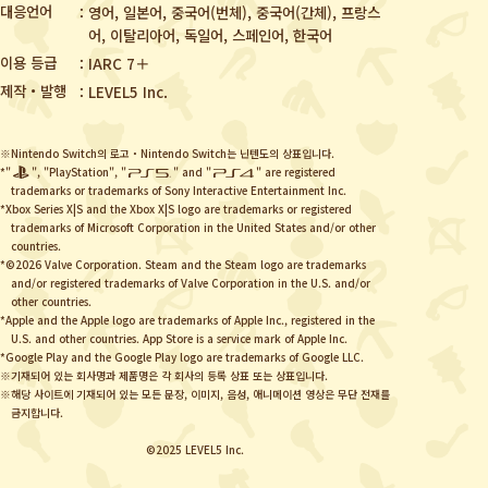
대응언어
영어, 일본어, 중국어(번체), 중국어(간체),
프랑스
어, 이탈리아어, 독일어, 스페인어, 한국어
이용 등급
IARC 7＋
제작・발행
LEVEL5 Inc.
※Nintendo Switch의 로고・Nintendo Switch는 닌텐도의 상표입니다.
*"
", "PlayStation", "
" and "
" are registered
trademarks or trademarks of Sony Interactive Entertainment Inc.
*Xbox Series X|S and the Xbox X|S logo are trademarks or registered
trademarks of Microsoft Corporation in the United States and/or other
countries.
*©2026 Valve Corporation. Steam and the Steam logo are trademarks
and/or registered trademarks of Valve Corporation in the U.S. and/or
other countries.
*Apple and the Apple logo are trademarks of Apple Inc., registered in the
U.S. and other countries. App Store is a service mark of Apple Inc.
*Google Play and the Google Play logo are trademarks of Google LLC.
※기재되어 있는 회사명과 제품명은 각 회사의 등록 상표 또는 상표입니다.
※해당 사이트에 기재되어 있는 모든 문장, 이미지, 음성, 애니메이션 영상은 무단 전재를
금지합니다.
©2025 LEVEL5 Inc.