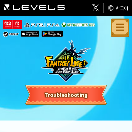
한국어
Troubleshooting