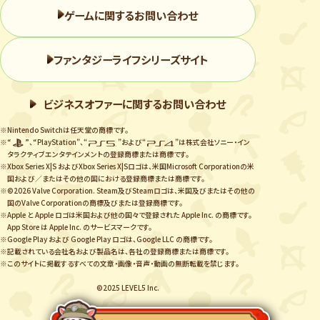
ゲームに関するお問い合わせ
ファンタジーライフシリーズサイト
ビジネスオファーに関するお問い合わせ
※Nintendo Switchは任天堂の商標です。
※“
”、“PlayStation”、“
”および“
”は株式会社ソニー・イン
タラクティブエンタテインメントの登録商標または商標です。
※Xbox Series X|S およびXbox Series X|Sロゴは、米国Microsoft Corporationの米
国および／またはその他の国における登録商標または商標です。
※©2026 Valve Corporation. Steam及びSteamロゴは、米国及びまたはその他の
国のValve Corporationの商標及びまたは登録商標です。
※Apple と Apple ロゴは米国および他の国々で登録された Apple Inc. の商標です。
App Store は Apple Inc. のサービスマークです。
※Google Play および Google Play ロゴは、Google LLC の商標です。
※記載されている会社名および製品名は、各社の登録商標または商標です。
※このサイトに掲載するすべての文章・画像・音声・動画の無断転載を禁じます。
©2025 LEVEL5 Inc.